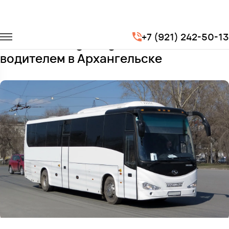
Главная
Автопарк
Автобусы
King Long XMQ6127
+7 (921) 242-50-13
Заказать King Long XMQ6127 с
водителем в Архангельске