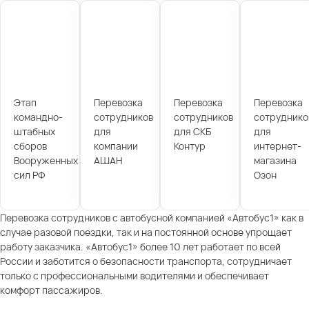
Этап
Перевозка
Перевозка
Перевозка
командно-
сотрудников
сотрудников
сотруднико
штабных
для
для СКБ
для
сборов
компании
Контур
интернет-
Вооруженных
АШАН
магазина
сил РФ
Озон
Перевозка сотрудников с автобусной компанией «Автобус1» как в
случае разовой поездки, так и на постоянной основе упрощает
работу заказчика. «Автобус1» более 10 лет работает по всей
России и заботится о безопасности транспорта, сотрудничает
только с профессиональными водителями и обеспечивает
комфорт пассажиров.