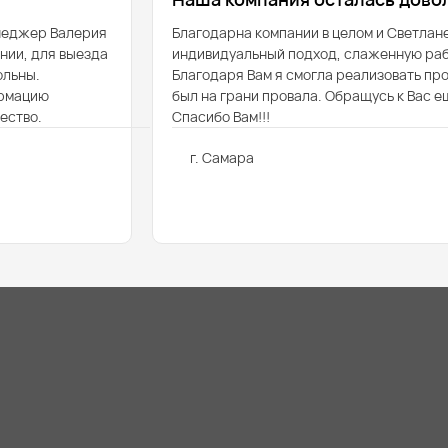
енеджер Валерия
Благодарна компании в целом и Светлане
нии, для выезда
индивидуальный подход, слаженную раб
ольны.
Благодаря Вам я смогла реализовать про
ормацию
был на грани провала. Обращусь к Вас ещ
ество.
Спасибо Вам!!!
г. Самара