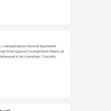
ь с менеджером Ириной Бариевой,
жаю благодарность водителю Ивану за
оявленный к пассажирам. Спасибо.
льна!