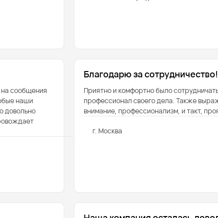
Благодарю за сотрудничество!
 на сообщения
Приятно и комфортно было сотрудничат
любые наши
профессионал своего дела. Также выра
то довольно
внимание, профессионализм, и такт, пр
провождает
г. Москва
Наша компания осталась дово