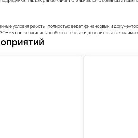
подрядчика. Так как ранее клиент сталкивался с обманом и невып
енные условия работы, полностью ведет финансовый и документооб
«ОЗОН» у нас сложились особенно теплые и доверительные взаимо
роприятий