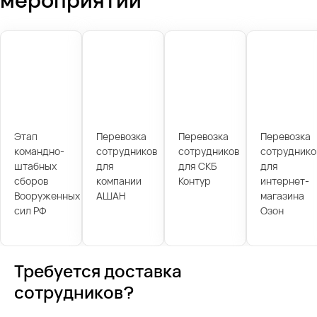
Этап
Перевозка
Перевозка
Перевозка
командно-
сотрудников
сотрудников
сотруднико
штабных
для
для СКБ
для
сборов
компании
Контур
интернет-
Вооруженных
АШАН
магазина
сил РФ
Озон
Требуется доставка
сотрудников?