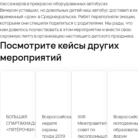
пассажиров в прекрасно оборудованных автобусах.
Вечером уставших, но довольных детей наш автобус доставил в их
временный «дом» в Среднеуральске. Ребят переполняли эмоции,
которыми они спешили поделиться с родителями. Мы рады, что
нам довелось поучаствовать в этом мероприятии и внести свою
скромную лепту в организацию настоящего детского праздника.
Посмотрите кейсы других
мероприятий
БОЛЬШАЯ
Всероссийская
XVIII
Всероссийс
СПАРТАКИАДА
неделя
Межправительственный
молодежны
«ПЯТЁРОЧКИ»
охраны
совет по
образовате
труда 2019
лесопромышленному
форум