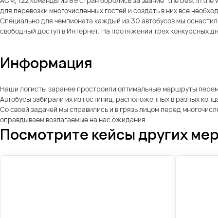
ACM, 122 команды из 89 стран боролись за звание “the best in th
для перевозки многочисленных гостей и создать в них все необхо
Специально для чемпионата каждый из 30 автобусов мы оснастили 
свободный доступ в Интернет. На протяжении трех конкурсных дн
Информация
Наши логисты заранее простроили оптимальные маршруты перемещ
Автобусы забирали их из гостиниц, расположенных в разных конц
Со своей задачей мы справились и в грязь лицом перед многочис
оправдываем возлагаемые на нас ожидания.
Посмотрите кейсы других ме