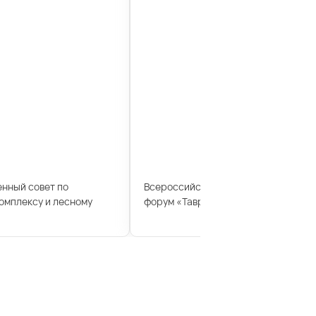
енный совет по
Всероссийский молодежный образ
мплексу и лесному
форум «Таврида»