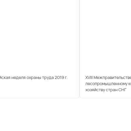
ская неделя охраны труда 2019 г.
XVIII Межправительств
лесопромышленному ко
хозяйству стран СНГ