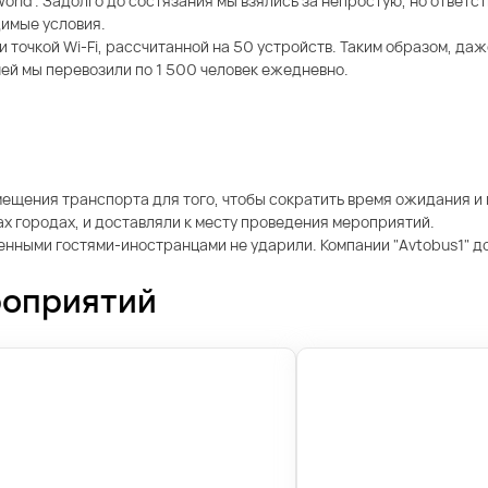
e world”. Задолго до состязания мы взялись за непростую, но отве
димые условия.
точкой Wi-Fi, рассчитанной на 50 устройств. Таким образом, даж
ей мы перевозили по 1 500 человек ежедневно.
ения транспорта для того, чтобы сократить время ожидания и в
ах городах, и доставляли к месту проведения мероприятий.
ленными гостями-иностранцами не ударили. Компании "Avtobus1" д
роприятий