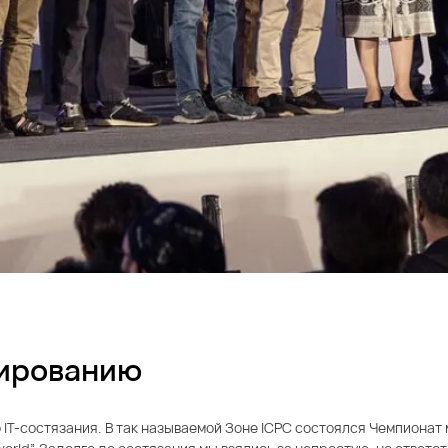
мированию
о IT-состязания. В так называемой Зоне ICPC состоялся Чемпиона