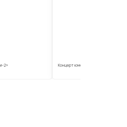
и-2»
Концерт юмориста Геннадия Ветров