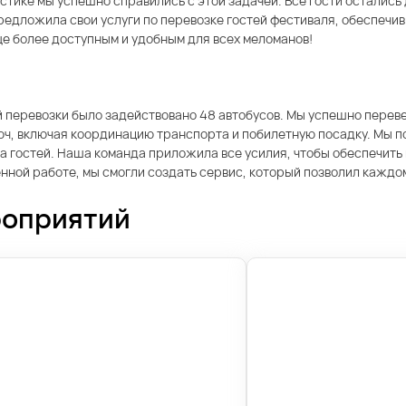
тике мы успешно справились с этой задачей. Все гости остались
редложила свои услуги по перевозке гостей фестиваля, обеспечив
еще более доступным и удобным для всех меломанов!
й перевозки было задействовано 48 автобусов. Мы успешно перев
люч, включая координацию транспорта и побилетную посадку. Мы 
 гостей. Наша команда приложила все усилия, чтобы обеспечить 
ной работе, мы смогли создать сервис, который позволил каждом
роприятий