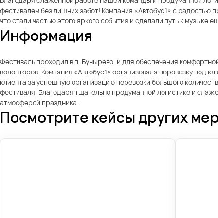
Благодаря слаженной работе нашей команды и продуманной логис
фестивалем без лишних забот! Компания «Автобус1» с радостью п
что стали частью этого яркого события и сделали путь к музыке 
Информация
Фестиваль проходил в п. Бунырево, и для обеспечения комфортно
волонтеров. Компания «Автобус1» организовала перевозку под к
клиента за успешную организацию перевозки большого количества
фестиваля. Благодаря тщательно продуманной логистике и слажен
атмосферой праздника.
Посмотрите кейсы других ме