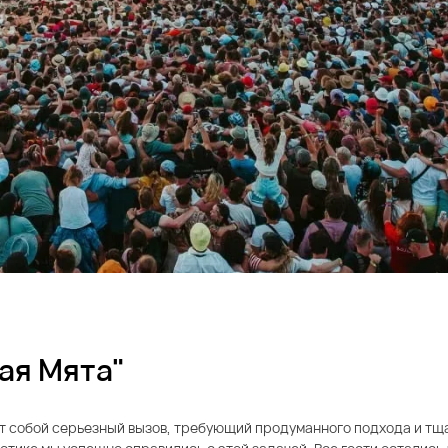
ая Мята"
т собой серьезный вызов, требующий продуманного подхода и тщ