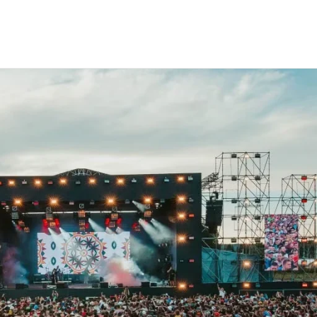
 "Дикая Мята"