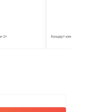
и-2»
Концерт юмориста Геннадия Ветров