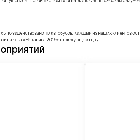
я ощущениям. Новейшие технологии вкупе с человеческим разумом 
х было задействовано 10 автобусов. Каждый из наших клиентов ос
авиться на «Механика 2019» в следующем году.
роприятий