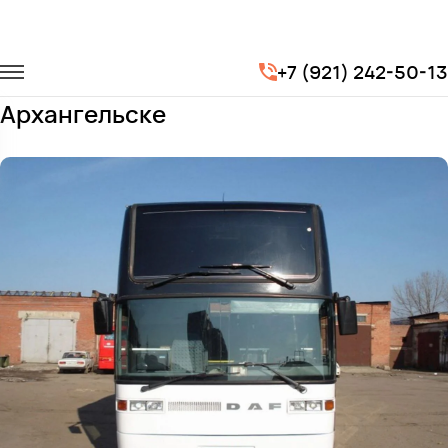
Главная
Автопарк
Автобусы
DAF SB3000
+7 (921) 242-50-13
Заказать DAF SB3000 с водителем в
Архангельске