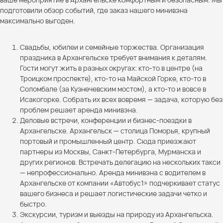
подготовили обзор событий, где заказ нашего минивэна
максимально выгоден.
Свадьбы, юбилеи и семейные торжества. Организация
праздника в Архангельске требует внимания к деталям.
Гости могут жить в разных округах: кто-то в центре (на
Троицком проспекте), кто-то на Майской Горке, кто-то в
Соломбале (за Кузнечевским мостом), а кто-то и вовсе в
Исакогорке. Собрать их всех вовремя — задача, которую без
проблем решает аренда минивэна.
Деловые встречи, конференции и бизнес-поездки в
Архангельске. Архангельск — столица Поморья, крупный
портовый и промышленный центр. Сюда приезжают
партнеры из Москвы, Санкт-Петербурга, Мурманска и
других регионов. Встречать делегацию на нескольких такси
— непрофессионально. Аренда минивэна с водителем в
Архангельске от компании «Автобус1» подчеркивает статус
вашего бизнеса и решает логистические задачи четко и
быстро.
Экскурсии, туризм и выезды на природу из Архангельска.